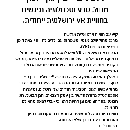
 מחול, טבע וטכנולוגיה נפגשים 
בחוויית VR ירושלמית ייחודית.
קיץ עם חווייה וירטואלית מרגשת 
מרכז מחול שלם מזמין משפחות עם ילדים לחוויה יוצאת דופן 
במציאות מדומה (VR).
הרכיבו את משקפי ה-VR וצאו למסע מרהיב בין טבע, מחול 
ודמיון. תיכנסו אל תוך עולמות וירטואליים עוצרי נשימה, תפגשו 
רקדנים ממש לידכם, ותגלו חוויה שמטשטשת את הגבול בין 
המציאות לפנטזיה.
במהלך האירוע תושק היצירה החדשה 
"ירושלים - בין גוף 
לנוף"
, שנוצרה במיוחד עבור סדרתרבות. היצירה מחברת בין 
מחול עכשווי לנופי הטבע הייחודיים של ירושלים, ומזמינה 
אתכם לטייל מזווית חדשה בין עמק הצבאים, הגן הבוטני, הגן 
הבוטני בהר הצופים וגן החיות התנ"כי - בלי לצאת מהאולם 
הממוזג.
חוויה מיוחדת לכל המשפחה, המעוררת סקרנות, דמיון 
והתבוננות בעיר בדרך שלא הכרתם.
30 ₪ בלבד