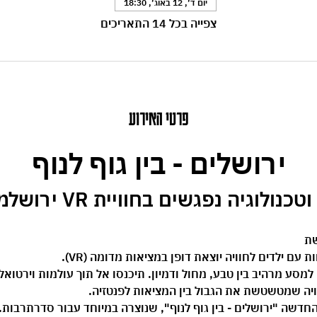
יום ד׳, 12 באוג׳, 18:30
צפייה בכל 14 התאריכים
פרטי האירוע
ירושלים - בין גוף לנוף
וגיה נפגשים בחוויית VR ירושלמית ייחודית.
שת 
ם ילדים לחוויה יוצאת דופן במציאות מדומה (VR).
 את משקפי ה-VR וצאו למסע מרהיב בין טבע, מחול ודמיון. תיכנסו אל תוך עולמות וי
ויה שמטשטשת את הגבול בין המציאות לפנטזיה.
החדשה 
"ירושלים - בין גוף לנוף"
, שנוצרה במיוחד עבור סדרתרבות. 