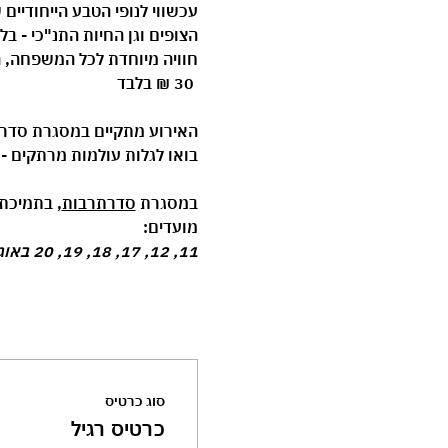
עכשווי לנופי הטבע הייחודיים 
הצופים וגן החיות התנ"כי - ב
חוויה מיוחדת לכל המשפחה, ה
30 ₪ בלבד
האירוע מתקיים במסגרת 
סדר
בואו לגלות עולמות מרתקים - מקר
במסגרת 
סדרתרבות
, בתמיכת 
מועדים:
11, 12, 17, 18, 19, 20 באוגוסט בכל יום בשעה 17:00, משך כל אירוע כשעה
סוג כרטיס
כרטיס רגיל