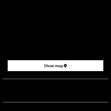
09:00–16:00
How to Get Here
3 HaParsa St., Jerusalem – Center for the Performing Arts
2nd floor (above Rami Levy supermarket, formerly Rav
Chen Cinema).
[Click here for map]
Show map
prod@mashdancehouse.com