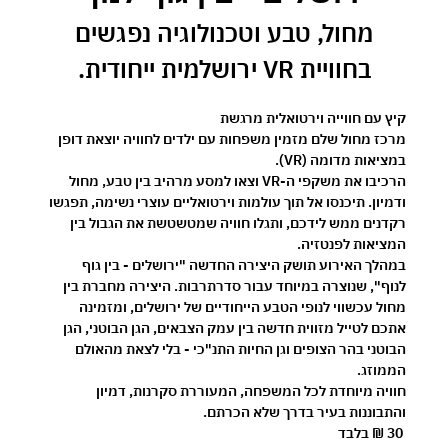
 מחול, טבע וטכנולוגיה נפגשים 
בחוויית VR ירושלמית ייחודית.
קיץ עם חווייה וירטואלית מרגשת 
מרכז מחול שלם מזמין משפחות עם ילדים לחוויה יוצאת דופן 
במציאות מדומה (VR).
הרכיבו את משקפי ה-VR וצאו למסע מרהיב בין טבע, מחול 
ודמיון. תיכנסו אל תוך עולמות וירטואליים עוצרי נשימה, תפגשו 
רקדנים ממש לידכם, ותגלו חוויה שמטשטשת את הגבול בין 
המציאות לפנטזיה.
במהלך האירוע תושק היצירה החדשה 
"ירושלים - בין גוף 
לנוף"
, שנוצרה במיוחד עבור סדרתרבות. היצירה מחברת בין 
מחול עכשווי לנופי הטבע הייחודיים של ירושלים, ומזמינה 
אתכם לטייל מזווית חדשה בין עמק הצבאים, הגן הבוטני, הגן 
הבוטני בהר הצופים וגן החיות התנ"כי - בלי לצאת מהאולם 
הממוזג.
חוויה מיוחדת לכל המשפחה, המעוררת סקרנות, דמיון 
והתבוננות בעיר בדרך שלא הכרתם.
30 ₪ בלבד