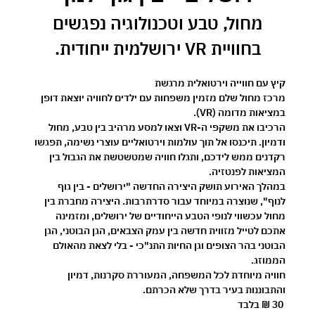
 מחול, טבע וטכנולוגיה נפגשים 
בחוויית VR ירושלמית ייחודית.
קיץ עם חווייה וירטואלית מרגשת 
מרכז מחול שלם מזמין משפחות עם ילדים לחוויה יוצאת דופן 
במציאות מדומה (VR).
הרכיבו את משקפי ה-VR וצאו למסע מרהיב בין טבע, מחול 
ודמיון. תיכנסו אל תוך עולמות וירטואליים עוצרי נשימה, תפגשו 
רקדנים ממש לידכם, ותגלו חוויה שמטשטשת את הגבול בין 
המציאות לפנטזיה.
במהלך האירוע תושק היצירה החדשה 
"ירושלים - בין גוף 
לנוף"
, שנוצרה במיוחד עבור סדרתרבות. היצירה מחברת בין 
מחול עכשווי לנופי הטבע הייחודיים של ירושלים, ומזמינה 
אתכם לטייל מזווית חדשה בין עמק הצבאים, הגן הבוטני, הגן 
הבוטני בהר הצופים וגן החיות התנ"כי - בלי לצאת מהאולם 
הממוזג.
חוויה מיוחדת לכל המשפחה, המעוררת סקרנות, דמיון 
והתבוננות בעיר בדרך שלא הכרתם.
30 ₪ בלבד