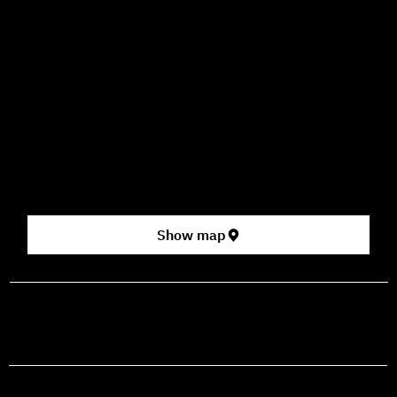
09:00–16:00
How to Get Here
3 HaParsa St., Jerusalem – Center for the Performing Arts
2nd floor (above Rami Levy supermarket, formerly Rav
Chen Cinema).
[Click here for map]
Show map
prod@mashdancehouse.com