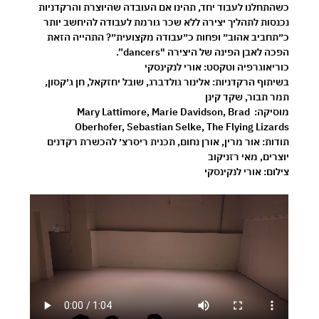
כשהתחלנו לעבוד יחד, תהינו אם העובדה שהיוצרת והרקדניות 
נכנסות לתהליך יצירה ללא שכר גורמת לעבודה להיחשב יותר 
כ״תחביב אהוב״ ופחות כ״עבודה מקצועית״? התהייה הזאת 
הפכה לאבן הפינה של היצירה "dancers”.
כוריאוגרפיה וטקסט:
 אורי לנקינסקי
בשיתוף הרקדניות:
 אלינור גולדברג, שובל יחזקאל, חן ג׳קסון, 
תמר תבור, שקד קינן
מוסיקה:
 Mary Lattimore, Marie Davidson, Brad 
Oberhofer, Sebastian Selke, The Flying Lizards
תודות:
 אור מרין, אורן נחום, תכנית ריסרצ׳ להכשרת רקדנים 
יוצרים, מאי רזניקוב
צילום:
 אורי לנקינסקי