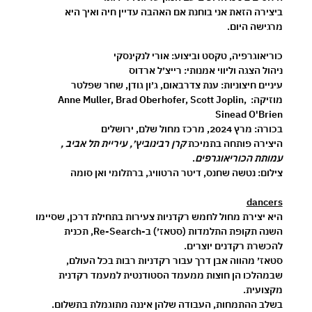
ביצירה הזאת אני בוחנת אם האהבה עדיין חיה ואיך היא 
מרגישה היום.
כוריאוגרפיה, טקסט וביצוע: 
אורי לנקינסקי
ניהול הצגה וליווי אמנותי:
 רייצ׳ל ארדוס
עיניים חיצוניות:
 ענת צדרבאום, ג׳ון גודן, שחר שפלטר
מוזיקה: 
Anne Muller, Brad Oberhofer, Scott Joplin, 
Sinead O'Brien
בכורה:
 מרץ 2024, מרכז מחול שלם, ירושלים
היצירה פותחה בתמיכת 
קרן רבינוביץ׳, עיריית תל אביב , 
עמותת הכוריאוגרפים
.
צילום:
 נטשה שחנס, דיטר הרטוויג, ברתלומי ואן סומה
dancers
היא יצירת מחול לחמש רקדניות צעירות בתחילת דרכן, שסיימו 
השנה תקופת התלמדות (סטאז׳) ב-Re-Search, תכנית 
להכשרת רקדנים יוצרים. 
סטאז׳ מהווה אבן דרך עבור רקדניות רבות בכל העולם, 
שבמהלכו הן חוצות ממעמד הסטודנטית למעמד רקדנית 
מקצועית. 
בשלב ההתמחות, העבודה שלהן איננה מתוגמלת בתשלום.