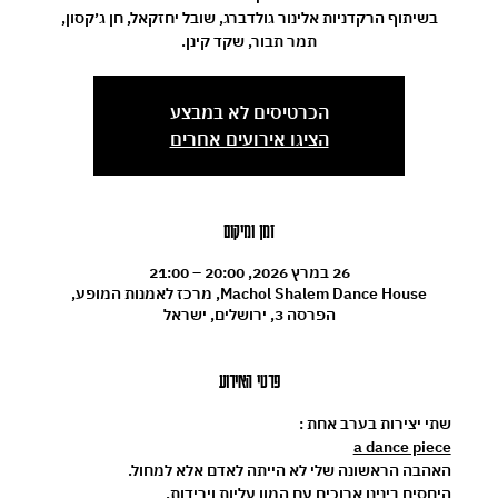
בשיתוף הרקדניות אלינור גולדברג, שובל יחזקאל, חן ג׳קסון,
תמר תבור, שקד קינן.
הכרטיסים לא במבצע
הציגו אירועים אחרים
זמן ומיקום
26 במרץ 2026, 20:00 – 21:00
Machol Shalem Dance House, מרכז לאמנות המופע,
הפרסה 3, ירושלים, ישראל
פרטי האירוע
שתי יצירות בערב אחת :
a dance piece
האהבה הראשונה שלי לא הייתה לאדם אלא למחול. 
היחסים בינינו ארוכים עם המון עליות וירידות. 