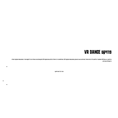
פרויקט VR DANCE
פרויקט VR Dance מאפשר צילום של יצירות מחול בפורמט 360 והצגתן באמצעות משקפי VR באולמות מרכז מחול שלם עם משקפי VR מקצועיים או בצפייה מכל מקום אחר באמצעות משקפי צפייה
וירטואלית אחרים.
עוד על הפרוייקט