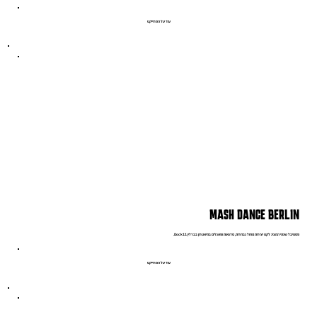
עוד על הפרוייקט
MASH DANCE BERLIN
פסטיבל שנתי המציג לקט יצירות מחול נבחרות, סדנאות ופאנלים בתיאטרון בברלין Dock11.
עוד על הפרוייקט