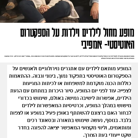
מופע מחול לילדים וילדות על הספקטרום
האוטיסטי- אמפיבי
במסגרת מפגשים בין קהילה למחול ייסד מרכז מחול שלם סדרת מופעי מחול ייעודיים לילדים, ילדות ובני נוער על הספקטרום האוטיסטי. בימים אלו מארח המרכז את מופע הבית „אמפיבי” מאת רובי אדלמן – יצירה שהוצגה
בעשרות בתי ספר במסגרת סל תרבות בישראל ובעולם.
המופע מותאם לילדים עם אתגרים נוירולוגיים ולאנשים על 
הספקטרום האוטיסטי בתפקוד נמוך, בינוני וגבוה. ההתאמות 
כוללות הכנה מוקדמת למשפחות או לכיתות המגיעות 
לצפייה עוד לפני יום המופע, סיור היכרות במתחם עם הגעת 
הילדים, אפשרות לישיבה גמישה באולם, שימוש בכדורי 
מישוש במהלך המופע, וכרטיסיות המאפשרות לילדים 
לבחור האם ברצונם להשתתף באופן פעיל במופע או לצפות 
בלבד. בנוסף, נעשה שימוש בתאורה ובסאונד רכים 
ומותאמים, וליווי מקצועי המאפשר יציאה להפוגה בחדר 
שקט ייעודי בעת הצורך.