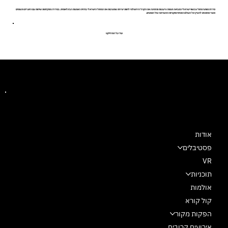
סדרת מופעי מחול עכשווי ישראלי המביאה תנופה ורעננות ומזמינה את הקהל הירושלמי לחוות יצירות שמציבות את המחול הישראלי בחזית האמנות הבינלאומית. בסדרה מתקיימות שיחות עם היוצרים והצופים
אשר מוזמנים להציץ אל העולם הפנימי ומקורות ההשראה של האמנים.
עוד על הפרוייקט
מרכז מחול שלם
אודות
פסטיבלים
VR
תוכניות
אולמות
קול קורא
הפקות מקור
אירועים קרובים