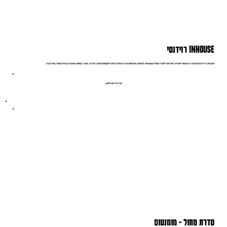
INHOUSE רזידנסי
תוכנית הרזידנסי מציעה הזדמנות ייחודית ליוצרות וליוצרי מחול עצמאיים לשהות באולמות מרכז מחול שלם לתקופת מחקר ויצירה, אשר בסיומה מוצגת עבודת מחול בפני קהל.
עוד על הפרוייקט
סדרת מחול - מומנטום