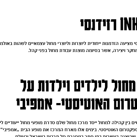
ידנסי
י מציעה הזדמנות ייחודית ליוצרות וליוצרי מחול עצמאיים לשהות באולמ
קר ויצירה, אשר בסיומה מוצגת עבודת מחול בפני קהל.
חול לילדים וילדות על
רום האוטיסטי- אמפיבי
בין קהילה למחול ייסד מרכז מחול שלם סדרת מופעי מחול ייעודיים ליל
הספקטרום האוטיסטי. בימים אלו מארח המרכז את מופע הבית „אמפיבי” 
 שהוצגה בעשרות בתי ספר במסגרת סל תרבות בישראל ובעולם.