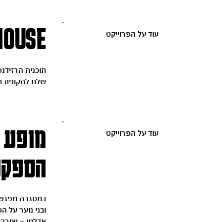
INHOUSE רז
עוד על הפרוייקט
תוכנית הרזידנס
שלם לתקופת מח
מופע מ
עוד על הפרוייקט
הספקט
במסגרת מפגשים 
ובני נוער על 
אדלמן – יצירה