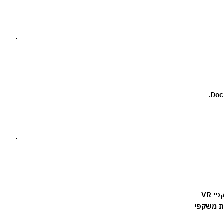
פרויקט VR Dance מאפשר צילום של יצירות מחול בפורמט 360 והצגתן באמצעות משקפי VR
באמצעות משקפי