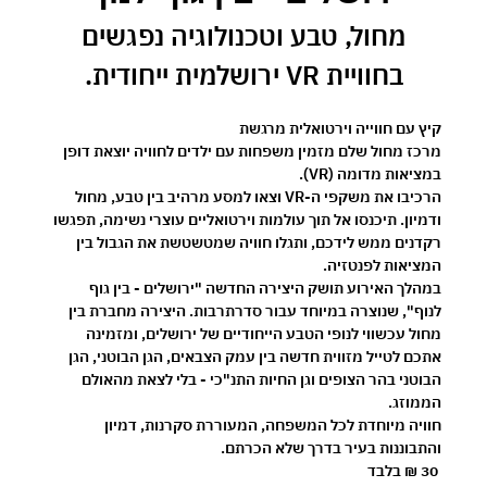
 מחול, טבע וטכנולוגיה נפגשים 
בחוויית VR ירושלמית ייחודית.
קיץ עם חווייה וירטואלית מרגשת 
מרכז מחול שלם מזמין משפחות עם ילדים לחוויה יוצאת דופן 
במציאות מדומה (VR).
הרכיבו את משקפי ה-VR וצאו למסע מרהיב בין טבע, מחול 
ודמיון. תיכנסו אל תוך עולמות וירטואליים עוצרי נשימה, תפגשו 
רקדנים ממש לידכם, ותגלו חוויה שמטשטשת את הגבול בין 
המציאות לפנטזיה.
במהלך האירוע תושק היצירה החדשה 
"ירושלים - בין גוף 
לנוף"
, שנוצרה במיוחד עבור סדרתרבות. היצירה מחברת בין 
מחול עכשווי לנופי הטבע הייחודיים של ירושלים, ומזמינה 
אתכם לטייל מזווית חדשה בין עמק הצבאים, הגן הבוטני, הגן 
הבוטני בהר הצופים וגן החיות התנ"כי - בלי לצאת מהאולם 
הממוזג.
חוויה מיוחדת לכל המשפחה, המעוררת סקרנות, דמיון 
והתבוננות בעיר בדרך שלא הכרתם.
30 ₪ בלבד