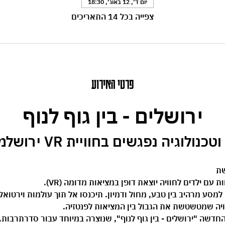
יום ד׳, 12 באוג׳, 18:30
צפייה בכל 14 התאריכים
פרטי האירוע
ירושלים - בין גוף לנוף
וגיה נפגשים בחוויית VR ירושלמית ייחודית.
שת 
ם ילדים לחוויה יוצאת דופן במציאות מדומה (VR).
 את משקפי ה-VR וצאו למסע מרהיב בין טבע, מחול ודמיון. תיכנסו אל תוך עולמות וי
ויה שמטשטשת את הגבול בין המציאות לפנטזיה.
החדשה 
"ירושלים - בין גוף לנוף"
, שנוצרה במיוחד עבור סדרתרבות. 