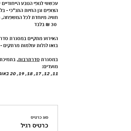
עכשווי לנופי הטבע הייחודיים 
הצופים וגן החיות התנ"כי - ב
חוויה מיוחדת לכל המשפחה, ה
30 ₪ בלבד
האירוע מתקיים במסגרת 
סדר
בואו לגלות עולמות מרתקים - מקר
במסגרת 
סדרתרבות
, בתמיכת 
מועדים:
11, 12, 17, 18, 19, 20 באוגוסט בכל יום בשעה 17:00, משך כל אירוע כשעה
סוג כרטיס
כרטיס רגיל