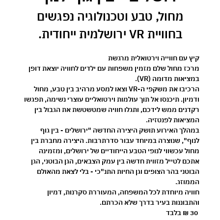
 מחול, טבע וטכנולוגיה נפגשים 
בחוויית VR ירושלמית ייחודית.
קיץ עם חווייה וירטואלית מרגשת 
מרכז מחול שלם מזמין משפחות עם ילדים לחוויה יוצאת דופן 
במציאות מדומה (VR).
הרכיבו את משקפי ה-VR וצאו למסע מרהיב בין טבע, מחול 
ודמיון. תיכנסו אל תוך עולמות וירטואליים עוצרי נשימה, תפגשו 
רקדנים ממש לידכם, ותגלו חוויה שמטשטשת את הגבול בין 
המציאות לפנטזיה.
במהלך האירוע תושק היצירה החדשה 
"ירושלים - בין גוף 
לנוף"
, שנוצרה במיוחד עבור סדרתרבות. היצירה מחברת בין 
מחול עכשווי לנופי הטבע הייחודיים של ירושלים, ומזמינה 
אתכם לטייל מזווית חדשה בין עמק הצבאים, הגן הבוטני, הגן 
הבוטני בהר הצופים וגן החיות התנ"כי - בלי לצאת מהאולם 
הממוזג.
חוויה מיוחדת לכל המשפחה, המעוררת סקרנות, דמיון 
והתבוננות בעיר בדרך שלא הכרתם.
30 ₪ בלבד