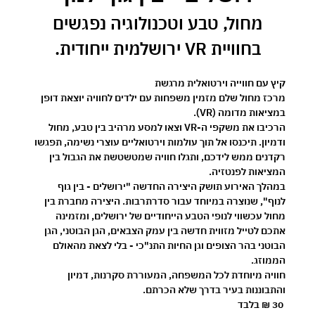
 מחול, טבע וטכנולוגיה נפגשים 
בחוויית VR ירושלמית ייחודית.
קיץ עם חווייה וירטואלית מרגשת 
מרכז מחול שלם מזמין משפחות עם ילדים לחוויה יוצאת דופן 
במציאות מדומה (VR).
הרכיבו את משקפי ה-VR וצאו למסע מרהיב בין טבע, מחול 
ודמיון. תיכנסו אל תוך עולמות וירטואליים עוצרי נשימה, תפגשו 
רקדנים ממש לידכם, ותגלו חוויה שמטשטשת את הגבול בין 
המציאות לפנטזיה.
במהלך האירוע תושק היצירה החדשה 
"ירושלים - בין גוף 
לנוף"
, שנוצרה במיוחד עבור סדרתרבות. היצירה מחברת בין 
מחול עכשווי לנופי הטבע הייחודיים של ירושלים, ומזמינה 
אתכם לטייל מזווית חדשה בין עמק הצבאים, הגן הבוטני, הגן 
הבוטני בהר הצופים וגן החיות התנ"כי - בלי לצאת מהאולם 
הממוזג.
חוויה מיוחדת לכל המשפחה, המעוררת סקרנות, דמיון 
והתבוננות בעיר בדרך שלא הכרתם.
30 ₪ בלבד