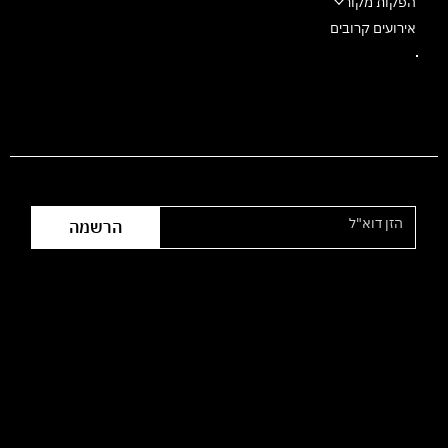
הפקות מקור
אירועים קרובים
הצטרפו לרשימת התפוצה
הרשמה
שעות פעילות המשרד:
ימי ראשון עד חמישי
09:00 - 16:00