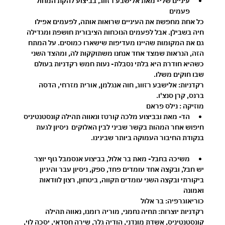
עיניים שלי- מאת אלישבע רזווג, בביצוע להקת המחול 
פעמים
כל אחת מחפשת את העיניים שרואות אותה, לפעמים אפילו 
חיה בשבילן. אבל לפעמים הנוכחות הציבורית חושפת ומגדילה 
גם את המקומות שהיינו מעדיפות שישארו כמוסים. על המתח 
הזה, הנראות שמצד אחד אנחנו משתוקקות לה, ומהצד השני 
כשהיא חודרת היא בלתי נסבלת- נעות חמש רקדניות בעולם 
שבו חוקים משלו. 
רקדניות: אלישבע רזווג, חוה אנגלמן, אורית מזרחי, הדסה 
ברנס, קרן סנצ'ו. 
מוזיקה : נילס פראם
הד- מאת ובביצוע מלכה קורטז ונאווה תהילה קונסטנטיניס
חיפוש אחר המהות בקשר שביני לבין האלוקים  ניסיון לגעת 
בנקודת החיבור העמוקה ביותר שבינינו.
משיכה בחבל- מאת בר אלול, בביצוע אנסמבל גוף יוצר
יש חבל, ובקצה אחד עומדים פחד, ספק, ניסיון עבר והיגיון 
ביקורתי ובקצה השני עומדים תקווה, ביטחון, רצון לוודאות 
ואמונה 
כוריאוגרפיה: בר אלול
רקדניות יוצרות: תחיה נחמני, מוריה רומנו, נאווה תהילה 
קונסטנטיניס, אשדת מונדני, הודיה גלר, שירה חסדאי, יסכה לוי, 