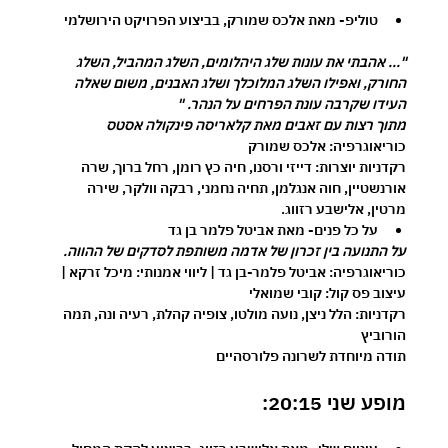
טוליפ- מאת אלכס שמורק, בביצוע הפרויקט הירושלמי
"... אהבתי את עונות שלג היהלומים, השלג המהביל, השלג 
החורק, ואפילו השלג המלוכלך ושלג האבנים, משום שאלה 
העידו שקרבה עונת הפרחים על הנהר. "
מתוך רצות עם זאבים מאת קלאריסה פינקולה אסטס
כוריאוגרפיה: אלכס שמורק
רקדניות יוצרות: דייזי ורסנו, חיה כץ רומן, רחל ברוך, שרה 
אורנשטיין, חוה אנגלמן, תחיה נחמני, רבקה וולקר, שירה 
מרטין, אלישבע רזווג.
על כל פנים- מאת אביטל פלמר בן גד
על התנועה בין זכרון של אדמה משותפת לסדקים של ההווה. 
כוריאוגרפיה: אביטל פלמר-בן גד | ליווי אמנותי: מיכל זרקא | 
עיצוב פס קול: קובי שמואלי   
רקדניות: הלל ניצן, נועה מולטו, צופיה קהלת, רעיה ונה, תמה 
הורוביץ
תודה מיוחדת לשרונה פלורסהיים 
מופע שני 20:15: