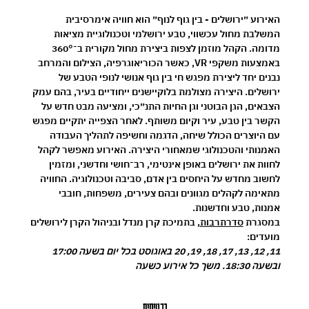
האירוע ״ירושלים - בין גוף לנוף״ הוא חוויה אימרסיבית 
המשלבת מחול עכשווי, טבע ירושלמי וטכנולוגיית מציאות 
מדומה. הקהל מוזמן לצפות ביצירת מחול מקורית ב־360° 
באמצעות משקפי VR, כאשר הכוריאוגרפיה, הצילום והמרחב 
נבנים יחד ליצירת מפגש חי בין גוף אנושי לנופי הטבע של 
ירושלים. היצירה מצולמת בלוקיישנים ייחודיים בעיר, בהם עמק 
הצבאים, הגן הבוטני וגן החיות התנ״כי, ומציעה מבט חדש על 
הקשר בין טבע, עיר וקיום משותף. לאחר הצפייה יתקיים מפגש 
עם היוצרים הכולל שיחה, הדגמה וחשיפה לתהליך העבודה 
האמנותי והטכנולוגי שמאחורי היצירה. האירוע מאפשר לקהל 
לחוות את ירושלים באופן אינטימי, רב־חושי וחדשני, ומזמין 
לחשוב מחדש על היחסים בין אדם, סביבה וטכנולוגיה. החוויה 
מתאימה לקהלים מגוונים ובהם צעירים, משפחות, חובבי 
אמנות, טבע וחדשנות.
במסגרת 
סדרתרבות
, בתמיכת קרן מנדל ובניהול הקרן לירושלים
מועדים:
11, 12, 13, 17, 18, 19, 20 באוגוסט בכל יום בשעה 17:00 
ובשעה 18:30. משך כל אירוע כשעה
כרטיסים