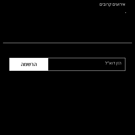
אירועים קרובים
הצטרפו לרשימת התפוצה
הרשמה
שעות פעילות המשרד:
ימי ראשון עד חמישי
09:00 - 16:00
​רחוב הפרסה 3, תלפיות ירושלים – קומה 2 (מעל סופר רמי לוי,