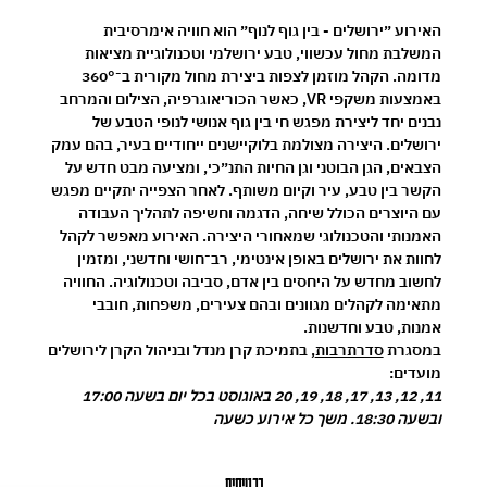
האירוע ״ירושלים - בין גוף לנוף״ הוא חוויה אימרסיבית 
המשלבת מחול עכשווי, טבע ירושלמי וטכנולוגיית מציאות 
מדומה. הקהל מוזמן לצפות ביצירת מחול מקורית ב־360° 
באמצעות משקפי VR, כאשר הכוריאוגרפיה, הצילום והמרחב 
נבנים יחד ליצירת מפגש חי בין גוף אנושי לנופי הטבע של 
ירושלים. היצירה מצולמת בלוקיישנים ייחודיים בעיר, בהם עמק 
הצבאים, הגן הבוטני וגן החיות התנ״כי, ומציעה מבט חדש על 
הקשר בין טבע, עיר וקיום משותף. לאחר הצפייה יתקיים מפגש 
עם היוצרים הכולל שיחה, הדגמה וחשיפה לתהליך העבודה 
האמנותי והטכנולוגי שמאחורי היצירה. האירוע מאפשר לקהל 
לחוות את ירושלים באופן אינטימי, רב־חושי וחדשני, ומזמין 
לחשוב מחדש על היחסים בין אדם, סביבה וטכנולוגיה. החוויה 
מתאימה לקהלים מגוונים ובהם צעירים, משפחות, חובבי 
אמנות, טבע וחדשנות.
במסגרת 
סדרתרבות
, בתמיכת קרן מנדל ובניהול הקרן לירושלים
מועדים:
11, 12, 13, 17, 18, 19, 20 באוגוסט בכל יום בשעה 17:00 
ובשעה 18:30. משך כל אירוע כשעה
כרטיסים