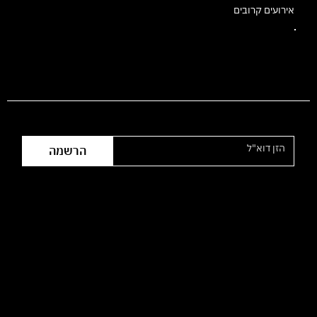
אירועים קרובים
הצטרפו לרשימת התפוצה
הרשמה
שעות פעילות המשרד:
ימי ראשון עד חמישי
09:00 - 16:00
​רחוב הפרסה 3, תלפיות ירושלים – קומה 2 (מעל סופר רמי לוי,