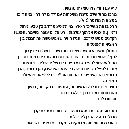
קיץ עם חווייה וירטואלית מרגשת 
מרכז מחול שלם מזמין משפחות עם ילדים לחוויה יוצאת דופן 
במציאות מדומה (VR).
הרכיבו את משקפי ה-VR וצאו למסע מרהיב בין טבע, מחול 
ודמיון. תיכנסו אל תוך עולמות וירטואליים עוצרי נשימה, תפגשו 
רקדנים ממש לידכם, ותגלו חוויה שמטשטשת את הגבול בין 
המציאות לפנטזיה.
במהלך האירוע תושק היצירה החדשה 
"ירושלים - בין גוף 
לנוף"
, שנוצרה במיוחד עבור סדרתרבות. היצירה מחברת בין 
מחול עכשווי לנופי הטבע הייחודיים של ירושלים, ומזמינה 
אתכם לטייל מזווית חדשה בין עמק הצבאים, הגן הבוטני, הגן 
הבוטני בהר הצופים וגן החיות התנ"כי - בלי לצאת מהאולם 
הממוזג.
חוויה מיוחדת לכל המשפחה, המעוררת סקרנות, דמיון 
והתבוננות בעיר בדרך שלא הכרתם.
30 ₪ בלבד
האירוע מתקיים במסגרת 
סדרתרבות
, בתמיכת 
קרן 
מנדל
 ובניהול 
הקרן לירושלים
.
בואו לגלות עולמות מרתקים - מקרוב, מבפנים וב-360°.