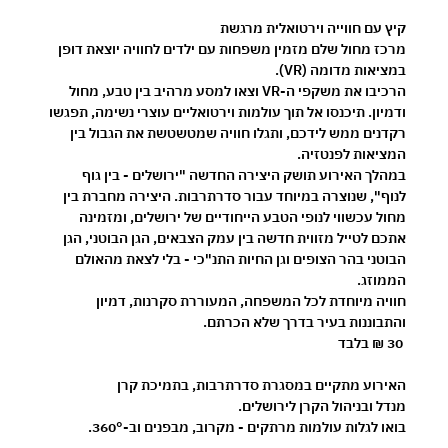
קיץ עם חווייה וירטואלית מרגשת 
מרכז מחול שלם מזמין משפחות עם ילדים לחוויה יוצאת דופן 
במציאות מדומה (VR).
הרכיבו את משקפי ה-VR וצאו למסע מרהיב בין טבע, מחול 
ודמיון. תיכנסו אל תוך עולמות וירטואליים עוצרי נשימה, תפגשו 
רקדנים ממש לידכם, ותגלו חוויה שמטשטשת את הגבול בין 
המציאות לפנטזיה.
במהלך האירוע תושק היצירה החדשה 
"ירושלים - בין גוף 
לנוף"
, שנוצרה במיוחד עבור סדרתרבות. היצירה מחברת בין 
מחול עכשווי לנופי הטבע הייחודיים של ירושלים, ומזמינה 
אתכם לטייל מזווית חדשה בין עמק הצבאים, הגן הבוטני, הגן 
הבוטני בהר הצופים וגן החיות התנ"כי - בלי לצאת מהאולם 
הממוזג.
חוויה מיוחדת לכל המשפחה, המעוררת סקרנות, דמיון 
והתבוננות בעיר בדרך שלא הכרתם.
30 ₪ בלבד
האירוע מתקיים במסגרת 
סדרתרבות
, בתמיכת 
קרן 
מנדל
 ובניהול 
הקרן לירושלים
.
בואו לגלות עולמות מרתקים - מקרוב, מבפנים וב-360°.