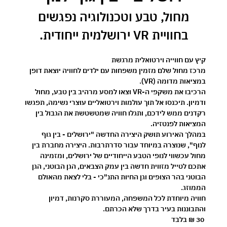
 מחול, טבע וטכנולוגיה נפגשים 
בחוויית VR ירושלמית ייחודית.
קיץ עם חווייה וירטואלית מרגשת 
מרכז מחול שלם מזמין משפחות עם ילדים לחוויה יוצאת דופן 
במציאות מדומה (VR).
הרכיבו את משקפי ה-VR וצאו למסע מרהיב בין טבע, מחול 
ודמיון. תיכנסו אל תוך עולמות וירטואליים עוצרי נשימה, תפגשו 
רקדנים ממש לידכם, ותגלו חוויה שמטשטשת את הגבול בין 
המציאות לפנטזיה.
במהלך האירוע תושק היצירה החדשה 
"ירושלים - בין גוף 
לנוף"
, שנוצרה במיוחד עבור סדרתרבות. היצירה מחברת בין 
מחול עכשווי לנופי הטבע הייחודיים של ירושלים, ומזמינה 
אתכם לטייל מזווית חדשה בין עמק הצבאים, הגן הבוטני, הגן 
הבוטני בהר הצופים וגן החיות התנ"כי - בלי לצאת מהאולם 
הממוזג.
חוויה מיוחדת לכל המשפחה, המעוררת סקרנות, דמיון 
והתבוננות בעיר בדרך שלא הכרתם.
30 ₪ בלבד