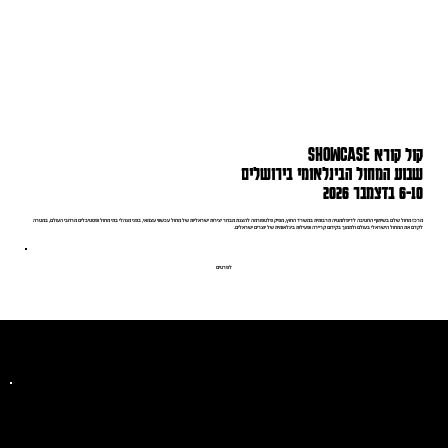
קול קורא SHOWCASE
שבוע המחול הבינלאומי בירושלים
6-10 בדצמבר 2026
מרכז מחול שלם בשיתוף החטיבה לדיפלומטיה תרבותית במשרד החוץ, מפיק פלטפורמה להצגת מבחר יצירות ישראליות של מחול עכשווי עצמאי, בפני מנהלי בתי מחול ופסטיבלים מרחבי העולם, במטרה
לקדם את המחול הישראלי בעולם ולתמוך בקידום קריירה ופעילות בינלאומית של יוצרים ישראלים.
לפרטים
מרכז מחול שלם