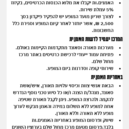
האמנים.ות יקבלו את 
מלוא הכנסות הכרטיסים
, בקיזוז 
5% עמלת שירות
.
לצורך שריון מועד המופע יש להפקיד 
פיקדון בסך 
2,500 ₪
, אשר יוחזר לאחר קיום המופע וסגירת כלל 
החשבונות.
המרכז יעמיד לרשות האמן.ית
מערכות תאורה וסאונד מתקדמות הקיימות באולם.
פתיחת עמוד ייעודי לרכישת כרטיסים באתר מרכז 
מחול שלם.
שירותי קופה וסדרנות ביום המופע.
באחריות האמן.ית
הבאת אנשי צוות וכיסוי עלויות תאורן, איש/אשת 
סאונד, מנהל/ת הצגה ו/או כל סיוע טכני נוסף הנדרש 
להקמה ולהרצת המופע. ניתן לקבל תאורת שטיפה 
אחת למופע ללא תשלום במידה והאמן מבקש לערוך 
מופע ללא תאורה וללא תאורן.
שיווק ופרסום המופע באחריות האמנים.ות 
בלבד.פרסום מטעם מרכז מחול שלם בערוציו השונים 