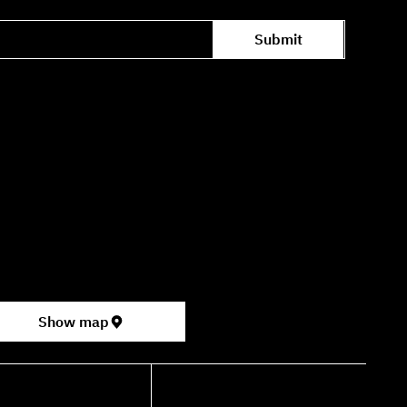
Submit
Office hours availability for inquiries:
09:00–16:00
ter for the Performing Arts
permarket, formerly Rav Chen Cinema).
Show map
shdancehouse.com
+972-53-335-8210