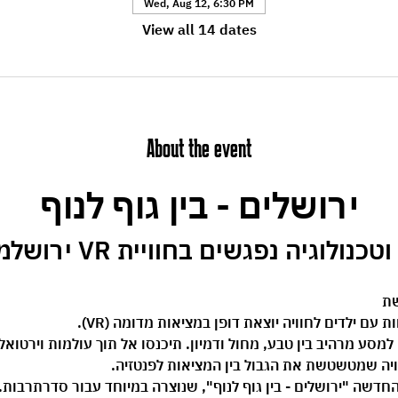
Wed, Aug 12, 6:30 PM
View all 14 dates
About the event
ירושלים - בין גוף לנוף
וגיה נפגשים בחוויית VR ירושלמית ייחודית.
שת 
ם ילדים לחוויה יוצאת דופן במציאות מדומה (VR).
 את משקפי ה-VR וצאו למסע מרהיב בין טבע, מחול ודמיון. תיכנסו אל תוך עולמות וי
ויה שמטשטשת את הגבול בין המציאות לפנטזיה.
החדשה 
"ירושלים - בין גוף לנוף"
, שנוצרה במיוחד עבור סדרתרבות. 