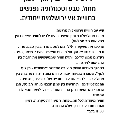
 מחול, טבע וטכנולוגיה נפגשים 
בחוויית VR ירושלמית ייחודית.
קיץ עם חווייה וירטואלית מרגשת 
מרכז מחול שלם מזמין משפחות עם ילדים לחוויה יוצאת דופן 
במציאות מדומה (VR).
הרכיבו את משקפי ה-VR וצאו למסע מרהיב בין טבע, מחול 
ודמיון. תיכנסו אל תוך עולמות וירטואליים עוצרי נשימה, תפגשו 
רקדנים ממש לידכם, ותגלו חוויה שמטשטשת את הגבול בין 
המציאות לפנטזיה.
במהלך האירוע תושק היצירה החדשה 
"ירושלים - בין גוף 
לנוף"
, שנוצרה במיוחד עבור סדרתרבות. היצירה מחברת בין 
מחול עכשווי לנופי הטבע הייחודיים של ירושלים, ומזמינה 
אתכם לטייל מזווית חדשה בין עמק הצבאים, הגן הבוטני, הגן 
הבוטני בהר הצופים וגן החיות התנ"כי - בלי לצאת מהאולם 
הממוזג.
חוויה מיוחדת לכל המשפחה, המעוררת סקרנות, דמיון 
והתבוננות בעיר בדרך שלא הכרתם.
30 ₪ בלבד