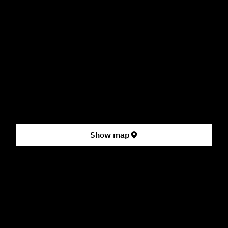
09:00–16:00
How to Get Here
3 HaParsa St., Jerusalem – Center for the Performing Arts
2nd floor (above Rami Levy supermarket, formerly Rav
Chen Cinema).
[Click here for map]
Show map
prod@mashdancehouse.com