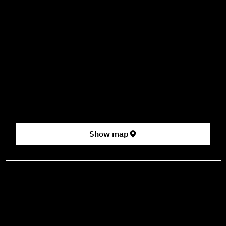
09:00–16:00
How to Get Here
3 HaParsa St., Jerusalem – Center for the Performing Arts
2nd floor (above Rami Levy supermarket, formerly Rav
Chen Cinema).
[Click here for map]
Show map
prod@mashdancehouse.com