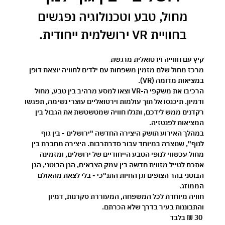
 מחול, טבע וטכנולוגיה נפגשים 
בחוויית VR ירושלמית ייחודית.
קיץ עם חווייה וירטואלית מרגשת 
מרכז מחול שלם מזמין משפחות עם ילדים לחוויה יוצאת דופן 
במציאות מדומה (VR).
הרכיבו את משקפי ה-VR וצאו למסע מרהיב בין טבע, מחול 
ודמיון. תיכנסו אל תוך עולמות וירטואליים עוצרי נשימה, תפגשו 
רקדנים ממש לידכם, ותגלו חוויה שמטשטשת את הגבול בין 
המציאות לפנטזיה.
במהלך האירוע תושק היצירה החדשה 
"ירושלים - בין גוף 
לנוף"
, שנוצרה במיוחד עבור סדרתרבות. היצירה מחברת בין 
מחול עכשווי לנופי הטבע הייחודיים של ירושלים, ומזמינה 
אתכם לטייל מזווית חדשה בין עמק הצבאים, הגן הבוטני, הגן 
הבוטני בהר הצופים וגן החיות התנ"כי - בלי לצאת מהאולם 
הממוזג.
חוויה מיוחדת לכל המשפחה, המעוררת סקרנות, דמיון 
והתבוננות בעיר בדרך שלא הכרתם.
30 ₪ בלבד