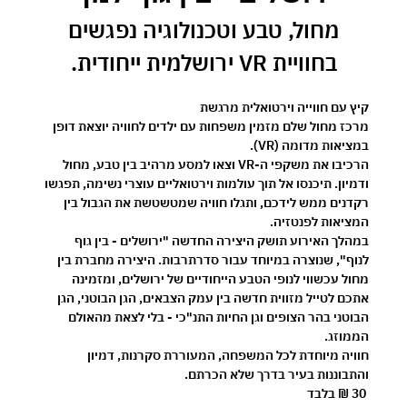
 מחול, טבע וטכנולוגיה נפגשים 
בחוויית VR ירושלמית ייחודית.
קיץ עם חווייה וירטואלית מרגשת 
מרכז מחול שלם מזמין משפחות עם ילדים לחוויה יוצאת דופן 
במציאות מדומה (VR).
הרכיבו את משקפי ה-VR וצאו למסע מרהיב בין טבע, מחול 
ודמיון. תיכנסו אל תוך עולמות וירטואליים עוצרי נשימה, תפגשו 
רקדנים ממש לידכם, ותגלו חוויה שמטשטשת את הגבול בין 
המציאות לפנטזיה.
במהלך האירוע תושק היצירה החדשה 
"ירושלים - בין גוף 
לנוף"
, שנוצרה במיוחד עבור סדרתרבות. היצירה מחברת בין 
מחול עכשווי לנופי הטבע הייחודיים של ירושלים, ומזמינה 
אתכם לטייל מזווית חדשה בין עמק הצבאים, הגן הבוטני, הגן 
הבוטני בהר הצופים וגן החיות התנ"כי - בלי לצאת מהאולם 
הממוזג.
חוויה מיוחדת לכל המשפחה, המעוררת סקרנות, דמיון 
והתבוננות בעיר בדרך שלא הכרתם.
30 ₪ בלבד