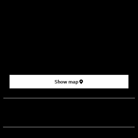
09:00–16:00
How to Get Here
3 HaParsa St., Jerusalem – Center for the Performing Arts
2nd floor (above Rami Levy supermarket, formerly Rav
Chen Cinema).
[Click here for map]
Show map
prod@mashdancehouse.com