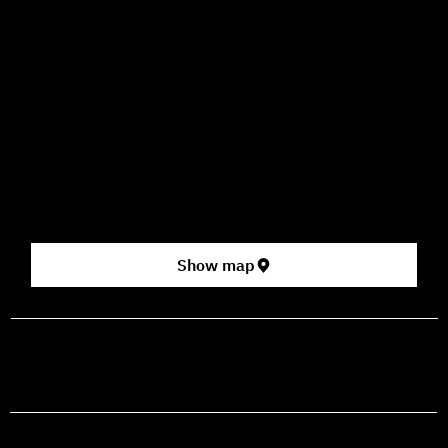
09:00–16:00
How to Get Here
3 HaParsa St., Jerusalem – Center for the Performing Arts
2nd floor (above Rami Levy supermarket, formerly Rav
Chen Cinema).
[Click here for map]
Show map
prod@mashdancehouse.com