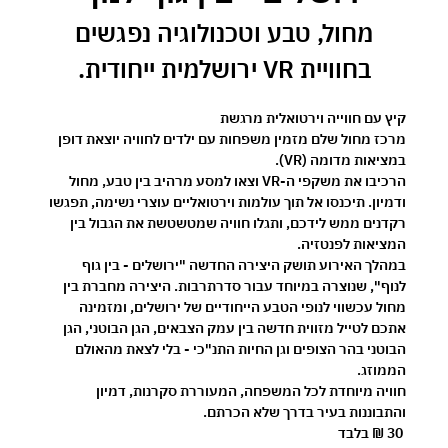
 מחול, טבע וטכנולוגיה נפגשים 
בחוויית VR ירושלמית ייחודית.
קיץ עם חווייה וירטואלית מרגשת 
מרכז מחול שלם מזמין משפחות עם ילדים לחוויה יוצאת דופן 
במציאות מדומה (VR).
הרכיבו את משקפי ה-VR וצאו למסע מרהיב בין טבע, מחול 
ודמיון. תיכנסו אל תוך עולמות וירטואליים עוצרי נשימה, תפגשו 
רקדנים ממש לידכם, ותגלו חוויה שמטשטשת את הגבול בין 
המציאות לפנטזיה.
במהלך האירוע תושק היצירה החדשה 
"ירושלים - בין גוף 
לנוף"
, שנוצרה במיוחד עבור סדרתרבות. היצירה מחברת בין 
מחול עכשווי לנופי הטבע הייחודיים של ירושלים, ומזמינה 
אתכם לטייל מזווית חדשה בין עמק הצבאים, הגן הבוטני, הגן 
הבוטני בהר הצופים וגן החיות התנ"כי - בלי לצאת מהאולם 
הממוזג.
חוויה מיוחדת לכל המשפחה, המעוררת סקרנות, דמיון 
והתבוננות בעיר בדרך שלא הכרתם.
30 ₪ בלבד