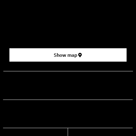
How to Get Here
3 HaParsa St., Jerusalem – Center for the Performing Arts
2nd floor (above Rami Levy supermarket, formerly Rav
Chen Cinema).
[Click here for map]
Show map
prod@mashdancehouse.com
+972-53-335-8210