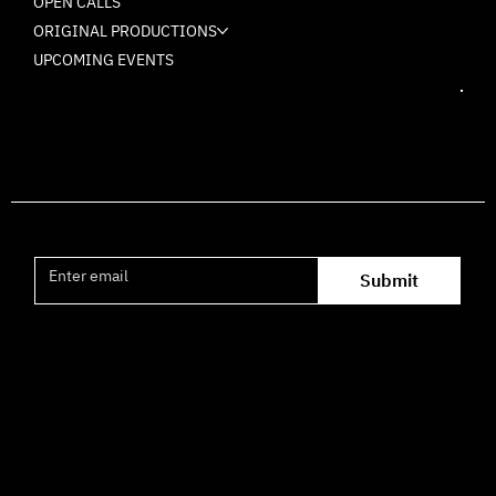
OPEN CALLS
ORIGINAL PRODUCTIONS
UPCOMING EVENTS
Join the mailing list
Submit
Office hours availability for inquiries:
09:00–16:00