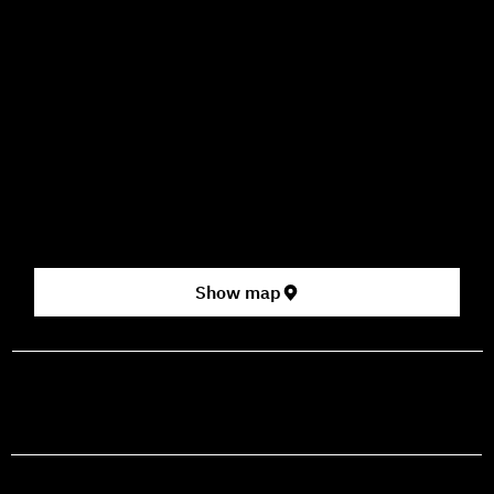
09:00–16:00
How to Get Here
3 HaParsa St., Jerusalem – Center for the Performing Arts
2nd floor (above Rami Levy supermarket, formerly Rav
Chen Cinema).
[Click here for map]
Show map
prod@mashdancehouse.com