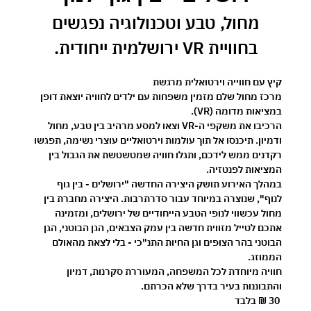
 מחול, טבע וטכנולוגיה נפגשים 
בחוויית VR ירושלמית ייחודית.
קיץ עם חווייה וירטואלית מרגשת 
מרכז מחול שלם מזמין משפחות עם ילדים לחוויה יוצאת דופן 
במציאות מדומה (VR).
הרכיבו את משקפי ה-VR וצאו למסע מרהיב בין טבע, מחול 
ודמיון. תיכנסו אל תוך עולמות וירטואליים עוצרי נשימה, תפגשו 
רקדנים ממש לידכם, ותגלו חוויה שמטשטשת את הגבול בין 
המציאות לפנטזיה.
במהלך האירוע תושק היצירה החדשה 
"ירושלים - בין גוף 
לנוף"
, שנוצרה במיוחד עבור סדרתרבות. היצירה מחברת בין 
מחול עכשווי לנופי הטבע הייחודיים של ירושלים, ומזמינה 
אתכם לטייל מזווית חדשה בין עמק הצבאים, הגן הבוטני, הגן 
הבוטני בהר הצופים וגן החיות התנ"כי - בלי לצאת מהאולם 
הממוזג.
חוויה מיוחדת לכל המשפחה, המעוררת סקרנות, דמיון 
והתבוננות בעיר בדרך שלא הכרתם.
30 ₪ בלבד