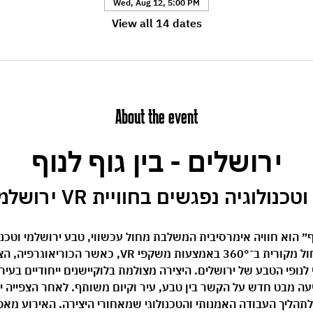
Wed, Aug 12, 5:00 PM
View all 14 dates
About the event
ירושלים - בין גוף לנוף
וגיה נפגשים בחוויית VR ירושלמית ייחודית.
וף״ הוא חוויה אימרסיבית המשלבת מחול עכשווי, טבע ירושלמי וטכנו
הקהל מוזמן לצפות ביצירת מחול מקורית ב־360° באמצעות משק
 לנופי הטבע של ירושלים. היצירה מצולמת בלוקיישנים ייחודיים בעי
ציעה מבט חדש על הקשר בין טבע, עיר וקיום משותף. לאחר הצפייה י
תהליך העבודה האמנותי והטכנולוגי שמאחורי היצירה. האירוע מא