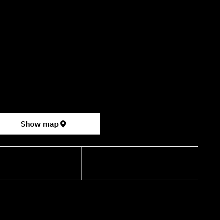
Office hours availability for inquiries:
09:00–16:00
ter for the Performing Arts
permarket, formerly Rav Chen Cinema).
Show map
shdancehouse.com
+972-53-335-8210
TERMS OF SERVICE
PRIVACY POLICY