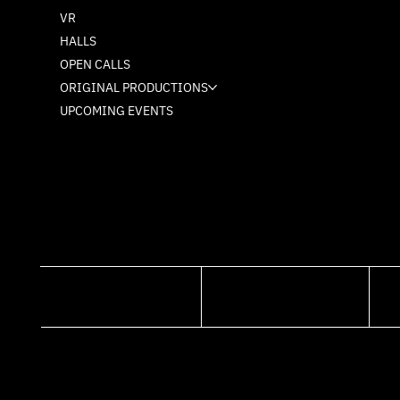
VR
HALLS
OPEN CALLS
ORIGINAL PRODUCTIONS
UPCOMING EVENTS
FACEBOOK
INSTAGRAM
© 2026. WEBISTE MADE BY MUDU.ME
ALL RIGHTS RESERVED TO MASH