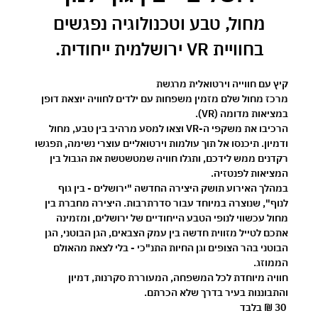
 מחול, טבע וטכנולוגיה נפגשים 
בחוויית VR ירושלמית ייחודית.
קיץ עם חווייה וירטואלית מרגשת 
מרכז מחול שלם מזמין משפחות עם ילדים לחוויה יוצאת דופן 
במציאות מדומה (VR).
הרכיבו את משקפי ה-VR וצאו למסע מרהיב בין טבע, מחול 
ודמיון. תיכנסו אל תוך עולמות וירטואליים עוצרי נשימה, תפגשו 
רקדנים ממש לידכם, ותגלו חוויה שמטשטשת את הגבול בין 
המציאות לפנטזיה.
במהלך האירוע תושק היצירה החדשה 
"ירושלים - בין גוף 
לנוף"
, שנוצרה במיוחד עבור סדרתרבות. היצירה מחברת בין 
מחול עכשווי לנופי הטבע הייחודיים של ירושלים, ומזמינה 
אתכם לטייל מזווית חדשה בין עמק הצבאים, הגן הבוטני, הגן 
הבוטני בהר הצופים וגן החיות התנ"כי - בלי לצאת מהאולם 
הממוזג.
חוויה מיוחדת לכל המשפחה, המעוררת סקרנות, דמיון 
והתבוננות בעיר בדרך שלא הכרתם.
30 ₪ בלבד