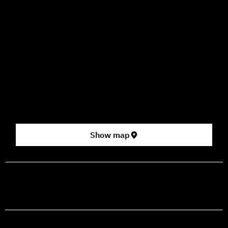
09:00–16:00
How to Get Here
3 HaParsa St., Jerusalem – Center for the Performing Arts
2nd floor (above Rami Levy supermarket, formerly Rav
Chen Cinema).
[Click here for map]
Show map
prod@mashdancehouse.com