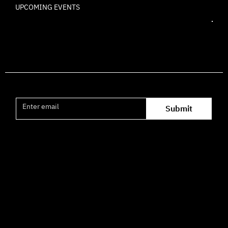
UPCOMING EVENTS
Join the mailing list
Submit
Office hours availability for inquiries:
09:00–16:00
How to Get Here