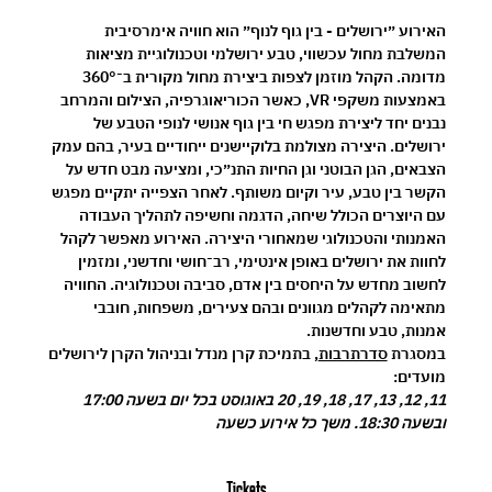
האירוע ״ירושלים - בין גוף לנוף״ הוא חוויה אימרסיבית 
המשלבת מחול עכשווי, טבע ירושלמי וטכנולוגיית מציאות 
מדומה. הקהל מוזמן לצפות ביצירת מחול מקורית ב־360° 
באמצעות משקפי VR, כאשר הכוריאוגרפיה, הצילום והמרחב 
נבנים יחד ליצירת מפגש חי בין גוף אנושי לנופי הטבע של 
ירושלים. היצירה מצולמת בלוקיישנים ייחודיים בעיר, בהם עמק 
הצבאים, הגן הבוטני וגן החיות התנ״כי, ומציעה מבט חדש על 
הקשר בין טבע, עיר וקיום משותף. לאחר הצפייה יתקיים מפגש 
עם היוצרים הכולל שיחה, הדגמה וחשיפה לתהליך העבודה 
האמנותי והטכנולוגי שמאחורי היצירה. האירוע מאפשר לקהל 
לחוות את ירושלים באופן אינטימי, רב־חושי וחדשני, ומזמין 
לחשוב מחדש על היחסים בין אדם, סביבה וטכנולוגיה. החוויה 
מתאימה לקהלים מגוונים ובהם צעירים, משפחות, חובבי 
אמנות, טבע וחדשנות.
במסגרת 
סדרתרבות
, בתמיכת קרן מנדל ובניהול הקרן לירושלים
מועדים:
11, 12, 13, 17, 18, 19, 20 באוגוסט בכל יום בשעה 17:00 
ובשעה 18:30. משך כל אירוע כשעה
Tickets