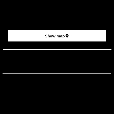
3 HaParsa St., Jerusalem – Center for the Performing Arts
2nd floor (above Rami Levy supermarket, formerly Rav
Chen Cinema).
[Click here for map]
Show map
prod@mashdancehouse.com
+972-53-335-8210
FACEBOOK
INSTAGRAM