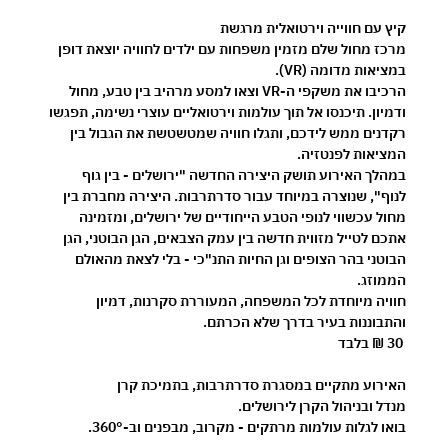
קיץ עם חווייה וירטואלית מרגשת 
מרכז מחול שלם מזמין משפחות עם ילדים לחוויה יוצאת דופן 
במציאות מדומה (VR).
הרכיבו את משקפי ה-VR וצאו למסע מרהיב בין טבע, מחול 
ודמיון. תיכנסו אל תוך עולמות וירטואליים עוצרי נשימה, תפגשו 
רקדנים ממש לידכם, ותגלו חוויה שמטשטשת את הגבול בין 
המציאות לפנטזיה.
במהלך האירוע תושק היצירה החדשה 
"ירושלים - בין גוף 
לנוף"
, שנוצרה במיוחד עבור סדרתרבות. היצירה מחברת בין 
מחול עכשווי לנופי הטבע הייחודיים של ירושלים, ומזמינה 
אתכם לטייל מזווית חדשה בין עמק הצבאים, הגן הבוטני, הגן 
הבוטני בהר הצופים וגן החיות התנ"כי - בלי לצאת מהאולם 
הממוזג.
חוויה מיוחדת לכל המשפחה, המעוררת סקרנות, דמיון 
והתבוננות בעיר בדרך שלא הכרתם.
30 ₪ בלבד
האירוע מתקיים במסגרת 
סדרתרבות
, בתמיכת 
קרן 
מנדל
 ובניהול 
הקרן לירושלים
.
בואו לגלות עולמות מרתקים - מקרוב, מבפנים וב-360°.