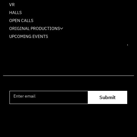
VR
HALLS
OPEN CALLS
ORIGINAL PRODUCTIONS
UPCOMING EVENTS
Join the mailing list
Submit
Office hours availability for inquiries:
09:00–16:00