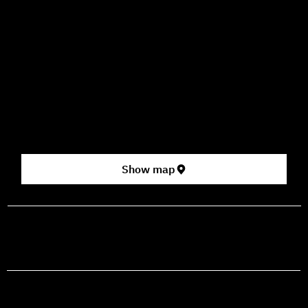
How to Get Here
3 HaParsa St., Jerusalem – Center for the Performing Arts
2nd floor (above Rami Levy supermarket, formerly Rav
Chen Cinema).
[Click here for map]
Show map
prod@mashdancehouse.com
+972-53-335-8210