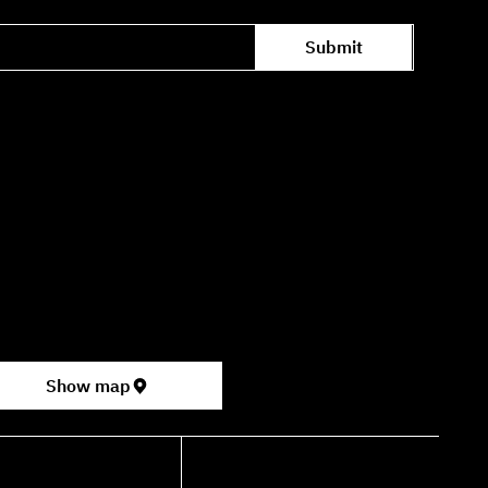
Submit
Office hours availability for inquiries:
09:00–16:00
ter for the Performing Arts
permarket, formerly Rav Chen Cinema).
Show map
shdancehouse.com
+972-53-335-8210