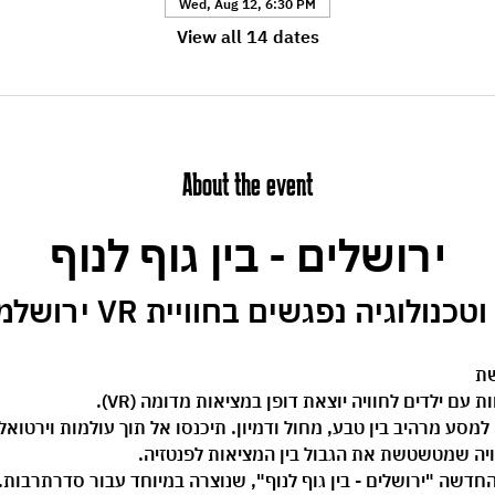
Wed, Aug 12, 6:30 PM
View all 14 dates
About the event
ירושלים - בין גוף לנוף
וגיה נפגשים בחוויית VR ירושלמית ייחודית.
שת 
ם ילדים לחוויה יוצאת דופן במציאות מדומה (VR).
 את משקפי ה-VR וצאו למסע מרהיב בין טבע, מחול ודמיון. תיכנסו אל תוך עולמות וי
ויה שמטשטשת את הגבול בין המציאות לפנטזיה.
החדשה 
"ירושלים - בין גוף לנוף"
, שנוצרה במיוחד עבור סדרתרבות. 